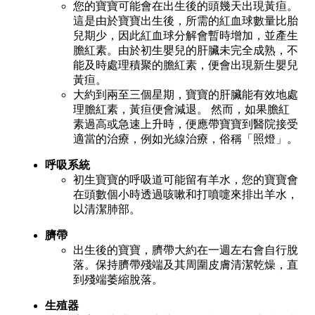
您的寶寶可能會在出生後的頭幾天出現黃疸。
這是由於寶寶出生後，所需的紅血球數量比胎
兒期少，因此紅血球分解會暫時增加，並產生
膽紅素。由於初生嬰兒的肝臟未完全成熟，不
能及時處理積聚的膽紅素，便會出現新生嬰兒
黃疸。
大約到兩至三個星期，寶寶的肝臟能有效地處
理膽紅素，黃疸便會減退。 然而，如果膽紅
素過高或急速上升時，便應帶寶寶到醫院接受
適當的治療，例如光線治療，俗稱「照燈」。
呼吸系統
初生寶寶的呼吸道可能留有羊水，您的寶寶會
在頭數個小時透過咳嗽和打噴嚏來排出羊水，
以清潔肺部。
臍帶
出生後的寶寶，臍帶大約在一週左右會自行脫
落。保持臍帶殘端及其周圍皮膚清潔乾燥，直
到殘端萎縮脫落。
生殖器