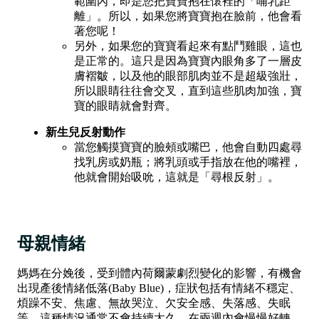
範圍內，即是您把寶寶抱在懷裡的「哺乳距
離」。所以，如果您將寶寶抱在臉前，他會看
著您呢！
另外，如果您的寶寶看起來有點鬥雞眼，這也
是正常的。這只是因為寶寶內眼角多了一層皮
膚褶皺，以及他的眼部肌肉並不是超級強壯，
所以眼睛往往會交叉，直到這些肌肉加強，寶
寶的眼睛就會對齊。
新生兒反射動作
當您觸摸寶寶的臉頰或嘴巴，他會自動四處尋
找乳房或奶瓶；將乳頭或手指放在他的嘴裡，
他就會開始吸吮，這就是「尋根反射」。
母親情緒
媽媽在分娩後，受到體內荷爾蒙劇烈變化的影響，有機會
出現產後情緒低落(Baby Blue)，症狀包括有情緒不穩定、
煩躁不安、焦慮、無故哭泣、欠安全感、失落感、失眠
等。這種情況通常不會持續太久，在兩週內會慢慢好轉。