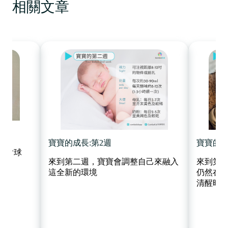
相關文章
寶寶的成長:第2週
寶寶的成
反射球
來到第二週，寶寶會調整自己來融入
來到第
這全新的環境
仍然在
清醒時