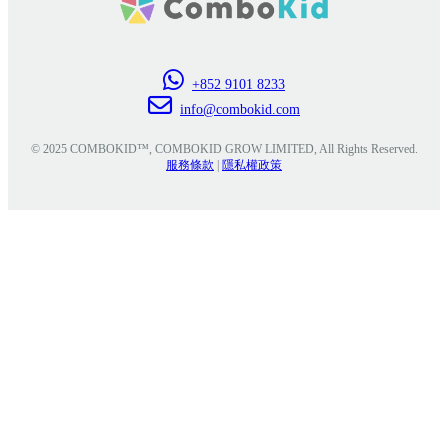
+852 9101 8233
info@combokid.com
© 2025 COMBOKID™, COMBOKID GROW LIMITED, All Rights Reserved.
服務條款
|
隱私權政策