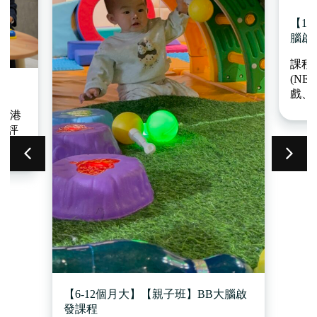
【1
腦啟
課程首3
(N
程
戲、
動，
、香港
隨後
自評
針對
育及
提升
驗，
培養
、感
心及
升孩
力及
同理
【6-12個月大】【親子班】BB大腦啟
發課程