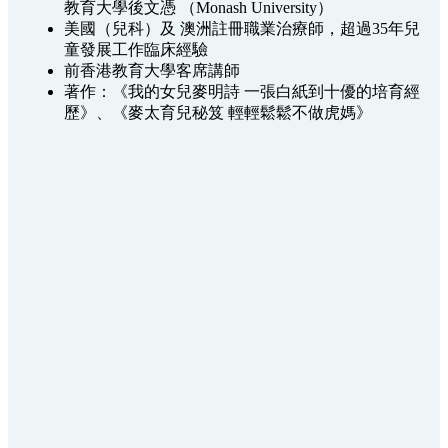
教育大學後文憑 （Monash University）
美國（兒科）及 澳洲註冊職業治療師，超過35年兒
童發展工作臨床經驗
前香港教育大學客席講師
著作：《我的女兒麥明詩 一張白紙到十優的培育經
歷》、《麥太育兒秘笈 輕輕鬆鬆不做虎媽》
麥太一向非常注重小朋友的早期發展，憑藉知識及豐富的
臨床經驗，已明瞭於幼兒時期運用適當的方法做好早期刺
激（Early Stimulation），搭建好腦部結構，小朋友的學習