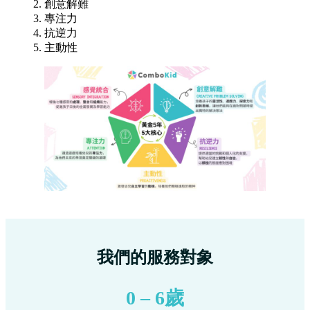
我們的服務對象
0 – 6歲
小朋友及其家長
我們相信，越早越好。由出生開始，BB的腦細胞高速建
立連接，搭建腦部結構。這些連接（被稱「神經迴路 」
“Neural Pathway”），是根據環境刺激而產生及強化。把
握嬰幼兒期建立好，比起日後介入再改變容易得多。到5
歲時，小朋友的腦部發展已經達到90%以上。