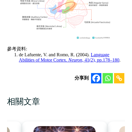
參考資料:
de Lafuente, V. and Romo, R. (2004).
Language
Abilities of Motor Cortex.
Neuron
, 41(2), pp.178–180
.
分享到
相關文章