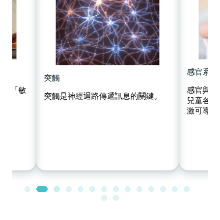
感官系統發展與感覺統合
‍感官與感覺處理（或稱感覺統合）是
關鍵。
兒童各方面發展的基礎，缺乏感官刺
「發球 
激可導致認知發育受損或語言發展遲
緩，甚至提高患有專注力不足／過度
家長與寶
活躍和自閉症的風險。
動是寶