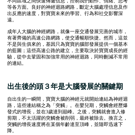
不同區域之間快速傳遞信息，控制我們動作、情緒、思考
等各方面。良好的神經迴路網路，斷定大腦處理信息及作
出反應的速度，對寶寶未來的學習、行為和社交影響深
遠。
成年人大腦的神經網路，就像一座交通發展完善的城市，
有著齊備的高速公路網路，使交通暢順快捷。然而，這並
不是與生俱來的，基因只為寶寶的腦部發展提供一個基本
的藍圖；這些高速公路的建立，主要取決於寶寶成長的經
驗，從中去鞏固和加強常用的神經迴路，同時刪減不常用
的連結。
出生後的頭３年是大腦發展的關鍵期
自出生的一瞬間，寶寶大腦的神經元就開始連結為神經迴
路，這些連結稱之為「突觸」。在嬰兒期，突觸會經歷爆
發式的增長，並在3歲達到巔峰。之後，突觸就會進入修
剪期，不太活躍的突觸會被削弱，最終被除去。換言之，
突觸的增長速度將在某個年齡達至頂峰，並隨即迅速下
降。