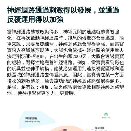
神經迴路通過刺激得以發展，並通過
反覆運用得以加強
當神經迴路越被啟動得多，神經元間的連結就越會被強
化，在再次啟動神經迴路時，訊息的傳遞亦會更迅速。簡
單來說，只要反覆練習，神經迴路就會變得更強。而當寶
寶踏入突觸修剪期時，大腦也會依據神經迴路的使用量去
決定削弱哪些連結。在出生的頭2000天，大腦會透過寶寶
的經驗，選擇性地完善神經迴路。例如，當寶寶看到彩色
的玩具並想伸手觸摸，他就必須運用到連接視覺區域和運
動區域的神經迴路去傳遞訊息。因此，當寶寶在某一方面
接收的刺激越多，負責該功能的神經迴路將發展得越多、
越強、越有效；相反，缺乏練習則會導致相關神經迴路變
弱， 使往後學習更吃力、更費時。