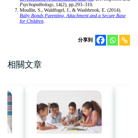
Psychopathology
, 14(2), pp.293–310.
Moullin, S., Waldfogel, J., & Washbrook, E. (2014).
Baby Bonds Parenting, Attachment and a Secure Base
for Children
.
分享到
相關文章