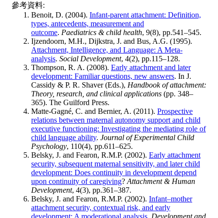
參考資料:
Benoit, D. (2004).
Infant-parent attachment: Definition,
types, antecedents, measurement and
outcome
.
Paediatrics & child health
, 9(8), pp.541–545.
Ijzendoorn, M.H., Dijkstra, J. and Bus, A.G. (1995).
Attachment, Intelligence, and Language: A Meta-
analysis
.
Social Development
, 4(2), pp.115–128.
Thompson, R. A. (2008).
Early attachment and later
development: Familiar questions, new answers
. In J.
Cassidy & P. R. Shaver (Eds.),
Handbook of attachment:
Theory, research, and clinical applications
(pp. 348–
365). The Guilford Press.
Matte-Gagné, C. and Bernier, A. (2011).
Prospective
relations between maternal autonomy support and child
executive functioning: Investigating the mediating role of
child language ability
.
Journal of Experimental Child
Psychology
, 110(4), pp.611–625.
Belsky, J. and Fearon, R.M.P. (2002).
Early attachment
security, subsequent maternal sensitivity, and later child
development: Does continuity in development depend
upon continuity of caregiving
?
Attachment & Human
Development
, 4(3), pp.361–387.
Belsky, J. and Fearon, R.M.P. (2002).
Infant–mother
attachment security, contextual risk, and early
development: A moderational analysis
.
Development and