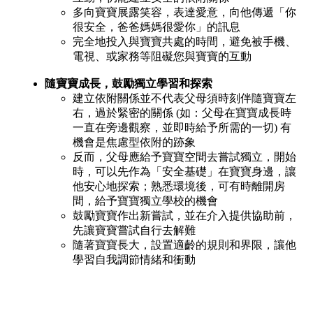
多向寶寶展露笑容，表達愛意，向他傳遞「你
很安全，爸爸媽媽很愛你」的訊息
完全地投入與寶寶共處的時間，避免被手機、
電視、或家務等阻礙您與寶寶的互動
隨寶寶成長，鼓勵獨立學習和探索
建立依附關係並不代表父母須時刻伴隨寶寶左
右，過於緊密的關係 (如：父母在寶寶成長時
一直在旁邊觀察，並即時給予所需的一切) 有
機會是焦慮型依附的跡象
反而，父母應給予寶寶空間去嘗試獨立，開始
時，可以先作為「安全基礎」在寶寶身邊，讓
他安心地探索；熟悉環境後，可有時離開房
間，給予寶寶獨立學校的機會
鼓勵寶寶作出新嘗試，並在介入提供協助前，
先讓寶寶嘗試自行去解難
隨著寶寶長大，設置適齡的規則和界限，讓他
學習自我調節情緒和衝動