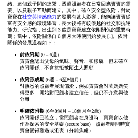
緒。這個親子間的連繫，透過照顧者在日常回應寶寶的需
要、以及親子互動而建立。其中，確立安全型依附，對於
寶寶在
社交與情感能力
的發展有甚大影響，能夠讓寶寶從
富有安全感的環境學習，長大後將有較優越的社交和抗逆
能力。研究指，出生到３歲是寶寶建立依附關係的重要時
期；當中，依附關係自６個月大時便開始發展 [1]。依附
關係的發展過程如下：
前依附期
(0 – 6週）
寶寶會認出父母的氣味、聲音、和樣貌，但未確立
依附關係，不會抗拒被陌生人照顧
依附形成期
(6週 – 6至8個月）
對熟悉的照顧者展現偏愛，例如寶寶會對著媽媽笑
得更多；開始對照顧者建立信任，但仍不介意與他
分離
明確依附期
(6至8個月 – 18個月至2歲）
依附關係已確立，當照顧者在身邊時，寶寶會以他
作為探索的安全基礎 (secure base)；照顧者離開時寶
寶會變得難過或沮喪（分離焦慮）