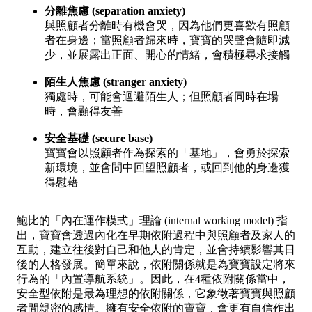
分離焦慮 (separation anxiety)
與照顧者分離時有機會哭，因為他們更喜歡有照顧
者在身邊；當照顧者歸來時，寶寶的哭聲會隨即減
少，並展露出正面、開心的情緒，會積極尋求接觸
陌生人焦慮 (stranger anxiety)
獨處時，可能會迴避陌生人；但照顧者同時在場
時，會顯得友善
安全基礎 (secure base)
寶寶會以照顧者作為探索的「基地」，會勇於探索
新環境，並會間中回望照顧者，或回到他的身邊獲
得慰藉
鮑比的「內在運作模式」理論 (internal working model) 指
出，寶寶會透過內化在早期依附過程中與照顧者及家人的
互動，建立往後對自己和他人的肯定，並會持續影響其日
後的人格發展。簡單來說，依附關係就是為寶寶設定將來
行為的「內置導航系統」。因此，在4種依附關係當中，
安全型依附是最為理想的依附關係，它象徵著寶寶與照顧
者間親密的感情。擁有安全依附的寶寶，會更有自信作出