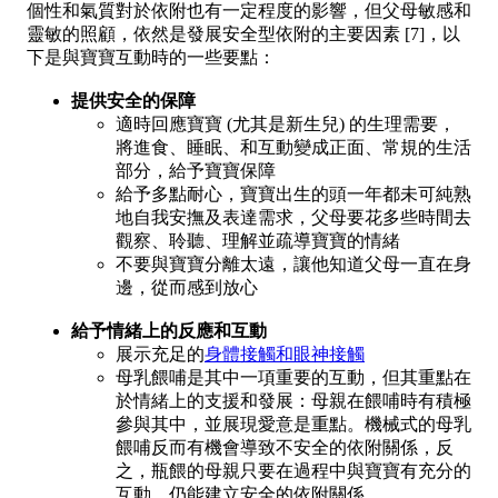
個性和氣質對於依附也有一定程度的影響，但父母敏感和
靈敏的照顧，依然是發展安全型依附的主要因素 [7]，以
下是與寶寶互動時的一些要點：
提供安全的保障
適時回應寶寶 (尤其是新生兒) 的生理需要，
將進食、睡眠、和互動變成正面、常規的生活
部分，給予寶寶保障
給予多點耐心，寶寶出生的頭一年都未可純熟
地自我安撫及表達需求，父母要花多些時間去
觀察、聆聽、理解並疏導寶寶的情緒
不要與寶寶分離太遠，讓他知道父母一直在身
邊，從而感到放心
給予情緒上的反應和互動
展示充足的
身體接觸和眼神接觸
母乳餵哺是其中一項重要的互動，但其重點在
於情緒上的支援和發展：母親在餵哺時有積極
參與其中，並展現愛意是重點。機械式的母乳
餵哺反而有機會導致不安全的依附關係，反
之，瓶餵的母親只要在過程中與寶寶有充分的
互動，仍能建立安全的依附關係