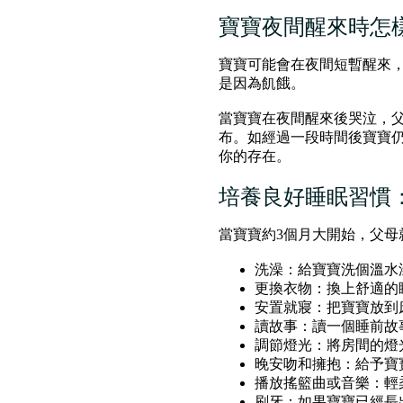
寶寶夜間醒來時怎
寶寶可能會在夜間短暫醒來
是因為飢餓。
當寶寶在夜間醒來後哭泣，
布。如經過一段時間後寶寶
你的存在。
培養良好睡眠習慣
當寶寶約3個月大開始，父
洗澡：給寶寶洗個溫水
更換衣物：換上舒適的
安置就寢：把寶寶放到
讀故事：讀一個睡前故
調節燈光：將房間的燈
晚安吻和擁抱：給予寶
播放搖籃曲或音樂：輕
刷牙：如果寶寶已經長