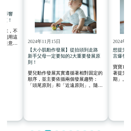
會影響
事項！
不在，不
會利用這
2024年11月15日
2024年1
的注意
母得以喘
【大小肌動作發展】從抬頭到走路
想提升B
嬰幼兒來
新手父母一定要知的2大重要發展原
言爆發期
 Time）
則！
寶寶18
來負面影
嬰兒動作發展其實遵循著相對固定的
著提升
順序，並主要依循兩個發展趨勢：
期」。
「頭尾原則」和「近遠原則」。隨著
後的原
寶寶成長，每個階段都有特定發展里
互動技
程碑，如抬頭、翻身、抓握、坐立
談話、
等，讓寶寶逐步掌握各個大小肌肉技
語言能
能。父母可根據寶寶年齡提供適當的
程如何
活動，刺激寶寶的發展！
習至關