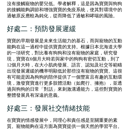
沒有接觸寵物的嬰兒低。學者解釋，這是因為寶寶與狗狗
的接觸能夠調節和增強寶寶的免疫系統，使其對環境中的
過敏原反應較為鈍化，從而降低了過敏和哮喘的風險。
好處二：預防發展遲緩
寶寶的早期發展是未來生活能力的基石，而與寵物的互動
能夠在這一過程中提供寶貴的支持。根據日本北海道大學
的一項研究，對比養有狗狗和沒有寵物的家庭，研究發
現，寶寶在6個月大時若與家中的狗狗有密切互動，到了
12個月大時，在大小肌肉發展、語言、認知及社交等範疇
出現發展遲緩的機率明顯低於那些沒有寵物的寶寶。這很
有可能是因為狗狗的陪伴提供了一個豐富且有趣的互動環
境，激發寶寶進行更多肢體活動（如爬行、擁抱），並透
過與狗狗的日常「對話」來刺激溝通能力，這些對寶寶的
整體發展具有深遠的意義。
好處三：發展社交情緒技能
在寶寶的情感發展中，同理心和責任感是至關重要的素
質。寵物能夠在這方面為寶寶提供一個天然的學習平台。