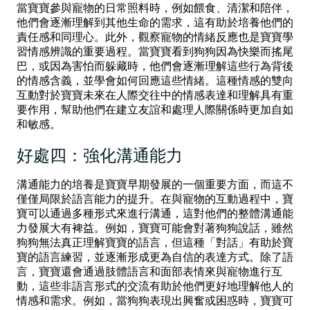
當寶寶參與寵物的日常照料時，例如餵食、清潔和陪伴，
他們會逐漸理解到其他生命的需求，這有助於培養他們的
責任感和同理心。此外，觀察寵物的情緒反應也是寶寶學
習情感辨識的重要過程。當寶寶看到狗狗因為快樂而搖尾
巴，或因為害怕而躲藏時，他們會逐漸理解這些行為背後
的情感含義，並學會如何回應這些情緒。這種情感的雙向
互動對於寶寶未來在人際交往中的情感表達和理解具有重
要作用，幫助他們在建立友誼和處理人際關係時更加自如
和敏感。
好處四：強化溝通能力
溝通能力的培養是寶寶早期發展的一個重要方面，而這不
僅僅局限於語言能力的提升。在與寵物的互動過程中，寶
寶可以通過多種形式來進行溝通，這對他們的整體溝通能
力發展大有裨益。例如，寶寶可能會對著狗狗說話，雖然
狗狗無法真正理解寶寶的語言，但這種「對話」有助於寶
寶的語言練習，並逐漸形成更為自信的表達方式。除了語
言，寶寶還會通過肢體語言和面部表情來與寵物進行互
動，這些非語言形式的交流有助於他們更好地理解他人的
情感和需求。例如，當狗狗表現出興奮或困惑時，寶寶可