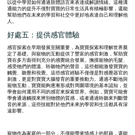
以從中學習如何通過肢體語言來表達或解讀情緒。這種溝
通能力的提升不僅對寶寶的日常生活具有積極影響，還能
幫助他們在未來的學習和社交中更好地表達自己和理解他
人。
好處五：提供感官體驗
感官探索在早期發展至關重要，為寶寶探索和理解世界奠
定了基礎。與寵物的互動提供了豐富的感官刺激，幫助寶
寶在多方面得到充分的感覺統合發展。撫摸寵物的毛髮、
感受牠們的體溫、聆聽牠們的聲音，這些都能激發寶寶的
觸覺、聽覺和視覺。這些感官經驗不僅僅是對感覺器官的
刺激，更是對寶寶大腦發育的重要推動力。通過不斷地與
寵物互動，寶寶能夠逐漸形成對周圍環境的基本認知，並
學會如何運用不同的感官來探索世界。例如，寶寶可能會
學會通過觸摸來辨別物體的質感，或者通過聆聽來判斷聲
音的來源，這些技能對於他們未來的學習和生活都具有深
遠影響。
寵物作為家庭的一部分，不僅能帶來情感上的慰藉，還能