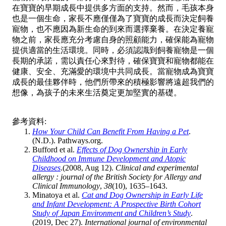
在寶寶的早期成長中提供多方面的支持。然而，毛孩本身
也是一個生命，家長不應僅僅為了寶寶的成長而決定飼養
寵物，也不應因為新生命的到來而選擇棄養。在決定養寵
物之前，家長應充分考慮自身的照顧能力，確保能為寵物
提供適當的生活環境。同時，必須認識到飼養寵物是一個
長期的承諾，需以責任心來對待，確保寶寶和寵物都能在
健康、安全、充滿愛的環境中共同成長。當寵物成為寶寶
成長的最佳夥伴時，他們所帶來的積極影響將遠超我們的
想像，為孩子的未來生活奠定更加堅實的基礎。
參考資料:
How Your Child Can Benefit From Having a Pet
.
(N.D.). Pathways.org.
B‌ufford et al.
Effects of Dog Ownership in Early
Childhood on Immune Development and Atopic
Diseases
.(2008, Aug 12).
Clinical and experimental
allergy : journal of the British Society for Allergy and
Clinical Immunology
,
38
(10), 1635–1643.
Minatoya et al.
Cat and Dog Ownership in Early Life
and Infant Development: A Prospective Birth Cohort
Study of Japan Environment and Children’s Study
.
(2019, Dec 27).
International journal of environmental