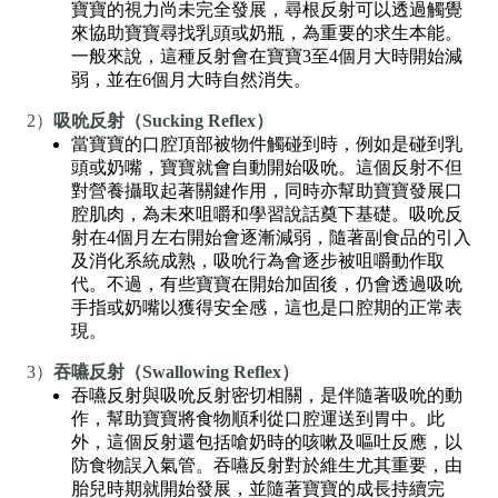
寶寶的視力尚未完全發展，尋根反射可以透過觸覺
來協助寶寶尋找乳頭或奶瓶，為重要的求生本能。
一般來說，這種反射會在寶寶3至4個月大時開始減
弱，並在6個月大時自然消失。
2）
吸吮反射（Sucking Reflex）
當寶寶的口腔頂部被物件觸碰到時，例如是碰到乳
頭或奶嘴，寶寶就會自動開始吸吮。這個反射不但
對營養攝取起著關鍵作用，同時亦幫助寶寶發展口
腔肌肉，為未來咀嚼和學習說話奠下基礎。吸吮反
射在4個月左右開始會逐漸減弱，隨著副食品的引入
及消化系統成熟，吸吮行為會逐步被咀嚼動作取
代。不過，有些寶寶在開始加固後，仍會透過吸吮
手指或奶嘴以獲得安全感，這也是口腔期的正常表
現。
3）
吞嚥反射（Swallowing Reflex）
吞嚥反射與吸吮反射密切相關，是伴隨著吸吮的動
作，幫助寶寶將食物順利從口腔運送到胃中。此
外，這個反射還包括嗆奶時的咳嗽及嘔吐反應，以
防食物誤入氣管。吞嚥反射對於維生尤其重要，由
胎兒時期就開始發展，並隨著寶寶的成長持續完