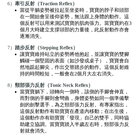
6）
牽引反射（Traction Reflex）
當從平躺姿勢被拉起至坐姿時，寶寶的脖子和頭部
在一開始會呈後仰姿勢，無法跟上身體的動作。這
個反射可以用來測試寶寶的肌肉張力。當寶寶約在3
個月大時建立支撐頭部的力量後，此反射動作亦會
逐漸消失。
7）
踏步
反射（Stepping Reflex）
讓寶寶維持站立的姿勢將他抱起，並讓寶寶的雙腳
觸碰一個堅固的表面（如沙發或桌子），寶寶會自
然地踮起腳尖，作出交替踏步的動作。這個反射維
持的時間較短，一般會在2個月大左右消失。
8）
頸部張力反射（Tonic Neck Reflex）
當寶寶躺下，頭轉向一側時，該側的手腳會伸直，
而對側的手腳則會彎曲，身體姿勢如同一個準備擊
劍的劍擊選手，為之頸部張力反射。有專家指出，
這個反射動作有助寶寶在產道內移動；在出生後，
這個動作亦有助寶寶「發現」自己的雙手，同時協
助建立協調。當寶寶踏入半歲左右時，頸部張力反
射就會消失。