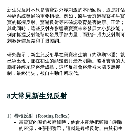
新生兒反射不只是寶寶對外界刺激的本能回應，還是評估
神經系統發展的重要指標。例如，醫生會透過觀察初生寶
寶的抓握反射、驚嚇反射等來確認發育是否健康、正常；
與此同時，這些反射亦影響著寶寶未來發展大小肌技能，
例如抓握反射能幫助發展手部力量，而頸部張力反射則可
刺激身體意識和手眼協調。
研究顯示，新生兒反射早在寶寶出生前（約孕期28週）就
已經出現，並在初生的頭幾個月最為明顯。隨著寶寶的大
腦和神經系統逐漸成熟，這些反射會逐漸被大腦皮層抑
制，最終消失，被自主動作所取代。
8大常見新生兒反射
1）
尋根反射（Rooting Reflex）
當寶寶的嘴角被輕觸時，他會本能地把頭轉向刺激
的來源，並張開嘴巴，這就是尋根反射。由於初生