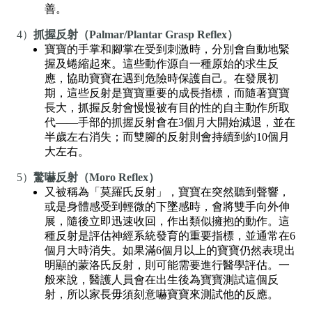
善。
4）
抓握反射（Palmar/Plantar Grasp Reflex）
寶寶的手掌和腳掌在受到刺激時，分別會自動地緊
握及蜷縮起來。這些動作源自一種原始的求生反
應，協助寶寶在遇到危險時保護自己。在發展初
期，這些反射是寶寶重要的成長指標，而隨著寶寶
長大，抓握反射會慢慢被有目的性的自主動作所取
代——手部的抓握反射會在3個月大開始減退，並在
半歲左右消失；而雙腳的反射則會持續到約10個月
大左右。
5）
驚嚇反射（Moro Reflex）
又被稱為「莫羅氏反射」，寶寶在突然聽到聲響，
或是身體感受到輕微的下墜感時，會將雙手向外伸
展，隨後立即迅速收回，作出類似擁抱的動作。這
種反射是評估神經系統發育的重要指標，並通常在6
個月大時消失。如果滿6個月以上的寶寶仍然表現出
明顯的蒙洛氏反射，則可能需要進行醫學評估。一
般來說，醫護人員會在出生後為寶寶測試這個反
射，所以家長毋須刻意嚇寶寶來測試他的反應。