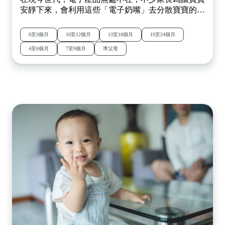
安靜下來，會利用這些「電子奶嘴」去分散寶寶的注
意力。雖然這樣做暫時能讓父母得以喘息，但原來對
於兩歲以下的嬰幼兒來說，過多的屏幕時間（Screen
0至3個月
10至12個月
13至18個月
19至24個月
Time）可能會對大腦發育和成長帶來負面影響！立即
4至6個月
7至9個月
準父母
閱讀全文！