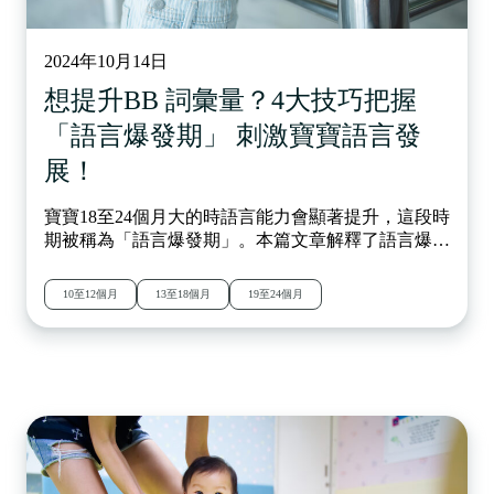
2024年10月14日
想提升BB 詞彙量？4大技巧把握
「語言爆發期」 刺激寶寶語言發
展！
寶寶18至24個月大的時語言能力會顯著提升，這段時
期被稱為「語言爆發期」。本篇文章解釋了語言爆發
期背後的原因，以及父母如何通過簡單的互動技巧，
如使用「父母語」、自我談話、閱讀繪本等方式，來
10至12個月
13至18個月
19至24個月
幫助寶寶語言能力的發展。無論寶寶的語言進程如
何，父母的積極引導對其語言學習至關重要。