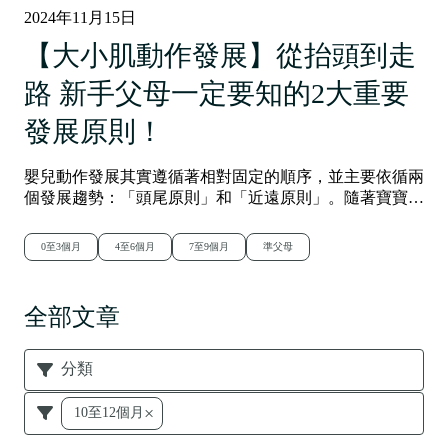
2024年11月15日
【大小肌動作發展】從抬頭到走
路 新手父母一定要知的2大重要
發展原則！
嬰兒動作發展其實遵循著相對固定的順序，並主要依循兩
個發展趨勢：「頭尾原則」和「近遠原則」。隨著寶寶成
長，每個階段都有特定發展里程碑，如抬頭、翻身、抓
握、坐立等，讓寶寶逐步掌握各個大小肌肉技能。父母可
0至3個月
4至6個月
7至9個月
準父母
根據寶寶年齡提供適當的活動，刺激寶寶的發展！
全部文章
分類
×
10至12個月