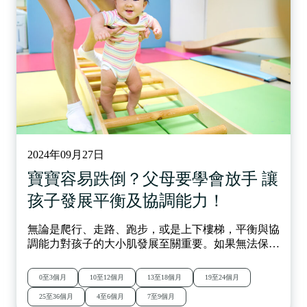
2024年09月27日
寶寶容易跌倒？父母要學會放手 讓
孩子發展平衡及協調能力！
無論是爬行、走路、跑步，或是上下樓梯，平衡與協
調能力對孩子的大小肌發展至關重要。如果無法保持
平衡，孩子不僅容易跌倒，還可能影響其日常生活自
理、社交互動，甚至心理健康。為什麼平衡感與協調
0至3個月
10至12個月
13至18個月
19至24個月
能力如此重要？它們的發展基礎是什麼？如果孩子在
25至36個月
4至6個月
7至9個月
這些方面發展遇到困難，我們應該如何幫助他們呢？