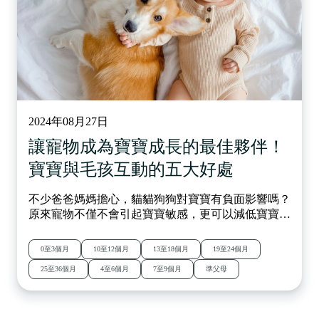
2024年08月27日
讓寵物成為寶寶成長的最佳夥伴！
寶寶與毛孩互動的五大好處
不少爸爸媽媽擔心，貓貓狗狗對寶寶有負面影響嗎？
原來寵物不僅不會引起寶寶敏感，更可以減低寶寶過
敏和哮喘風險，更有研究指出寶寶與毛孩一同成長可
以有效預防小朋友發展遲緩，培育寶寶社交情緒發
0至3個月
10至12個月
13至18個月
19至24個月
展，為小朋友成長帶來了多方面的發展好處。
25至36個月
4至6個月
7至9個月
準父母
ComboKid 為你整合不同育兒專家與研究成果，立即
閱讀全文！