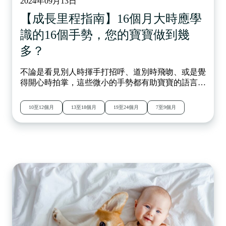
2024年09月13日
【成長里程指南】16個月大時應學
識的16個手勢，您的寶寶做到幾
多？
不論是看見別人時揮手打招呼、道別時飛吻、或是覺
得開心時拍掌，這些微小的手勢都有助寶寶的語言與
社交發展。其實自9個月大時開始，寶寶就會開始學
習簡單的手勢，而在16個月大時，更應能使用16個手
10至12個月
13至18個月
19至24個月
7至9個月
勢！這些手勢不僅幫助他們理解詞語、加強溝通，還
有助偵測潛在的發展遲緩，想知道家長可以如何引導
寶寶掌握這些手勢，立即閱讀全文！